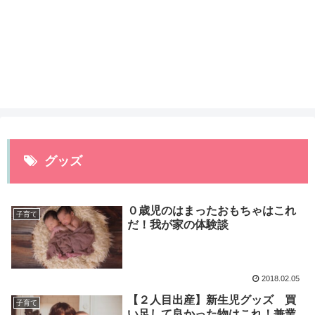
グッズ
０歳児のはまったおもちゃはこれ
子育て
だ！我が家の体験談
2018.02.05
【２人目出産】新生児グッズ 買
子育て
い足して良かった物はこれ！兼業