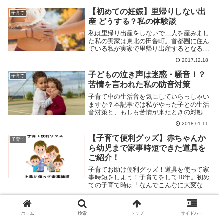
した。そのくらい入園するのは難しいんで
すよね。入園できるまでも大変ですが、入
【初めての妊娠】里帰りしない出
子育て
園ができると...
産 どうする？私の体験談
私は里帰り出産をしないで二人を産みまし
た私の実家は東北の田舎町。首都圏に住ん
でいる私が実家で里帰り出産するとなる
と、片道が７時間近くかかります。超ド田
2017.12.18
舎です。私は里帰り出産をしない道を選び
ました。上の子を出産した１か月後、大規
子どもの泣き声は迷惑・騒音！？
子育て
模な震災が起こ...
苦情を言われた私の防音対策
子育て中の生活音を気にしていらっしゃい
ますか？本記事では私がやった子との生活
音対策と、もしも苦情が来たときの対処法
をご紹介します。子育て中は神経質になり
2018.01.11
がち。もともと神経質な性格の私はますま
す神経質になり、防音にかなりお金をかけ
【子育て便利グッズ】赤ちゃんか
子育て
てしまいました。
ら幼児まで家事時短できた道具を
ご紹介！
子育てお助け便利グッズ！道具を使って家
事時短をしよう！子育てをして10年。初め
ての子育て時は「なんでこんなに大変なん
だっ！」と感じました。ほぼ一人で子ども
2017.01.05
の相手をしていたので、かなり肉体的に
も、精神的にも大変でした。そんな時に私
子どもの食が細い・野菜を食べな
子育て
ホーム
検索
トップ
サイドバー
の助けになっ...