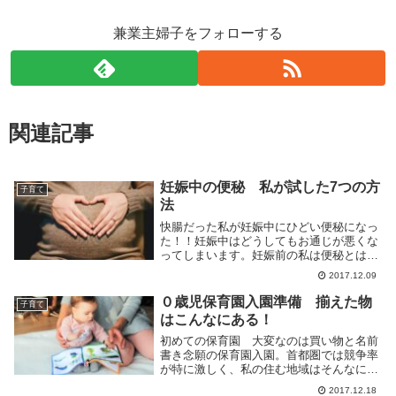
兼業主婦子をフォローする
関連記事
妊娠中の便秘 私が試した7つの方
子育て
法
快腸だった私が妊娠中にひどい便秘になっ
た！！妊娠中はどうしてもお通じが悪くな
ってしまいます。妊娠前の私は便秘とは無
縁で毎日快調でした。なのにどうして…。
2017.12.09
私と同じ悩みを抱えている方は沢山いらっ
しゃるようなので、私がとった対策を記録
０歳児保育園入園準備 揃えた物
子育て
しておきます...
はこんなにある！
初めての保育園 大変なのは買い物と名前
書き念願の保育園入園。首都圏では競争率
が特に激しく、私の住む地域はそんなに都
会ではないけれども、１度は審査に落ちま
2017.12.18